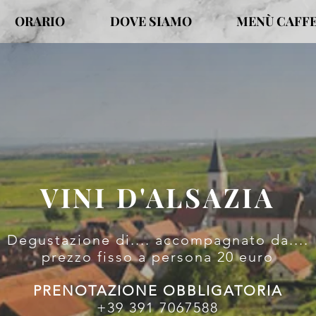
ORARIO
DOVE SIAMO
MENÙ CAFFE
VINI D'ALSAZIA
Degustazione di.... accompagnato da....
prezzo fisso a persona 20 euro
PRENOTAZIONE OBBLIGATORIA
+39 391 7067588